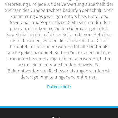
Verbreitung und jede Art der Verwertung außerhalb der
Grenzen des Urheberrechtes bedürfen der schriftlichen
Zustimmung des jeweiligen Autors bzw. Erstellers.
Downloads und Kopien dieser Seite sind nur für den
privaten, nicht kommerziellen Gebrauch gestattet.
Soweit die Inhalte auf dieser Seite nicht vom Betreiber
erstellt wurden, werden die Urheberrechte Dritter
beachtet. Insbesondere werden Inhalte Dritter als
solche gekennzeichnet. Sollten Sie trotzdem auf eine
Urheberrechtsverletzung aufmerksam werden, bitten
wir um einen entsprechenden Hinweis. Bei
Bekanntwerden von Rechtsverletzungen werden wir
derartige Inhalte umgehend entfernen.
Datenschutz